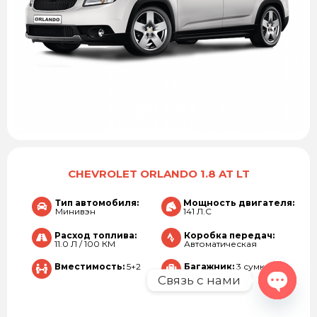
CHEVROLET ORLANDO 1.8 AT LT
Тип автомобиля:
Мощность двигателя:
Минивэн
141 Л.С
Расход топлива:
Коробка передач:
11.0 Л / 100 КМ
Автоматическая
Вместимость:
5+2
Багажник:
3 сумки
Связь с нами
Open c