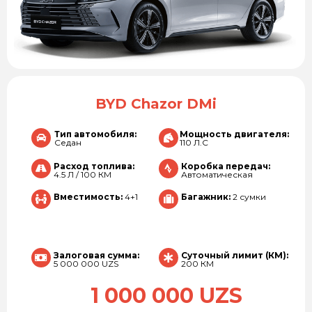
BYD Chazor DMi
Тип автомобиля:
Мощность двигателя:
Седан
110 Л.С
Расход топлива:
Коробка передач:
4.5 Л / 100 КМ
Автоматическая
Вместимость:
4+1
Багажник:
2 сумки
Залоговая сумма:
Суточный лимит (КМ):
5 000 000 UZS
200 КМ
1 000 000 UZS