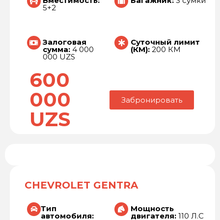
Вместимость:
Багажник:
3 сумки
5+2
Залоговая
Суточный лимит
сумма:
4 000
(КМ):
200 КМ
000 UZS
600
000
Забронировать
UZS
CHEVROLET GENTRA
Тип
Мощность
автомобиля:
двигателя:
110 Л.С