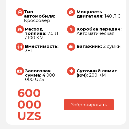
Тип
Мощность
автомобиля:
двигателя:
140 Л.С
Кроссовер
Расход
Коробка передач:
топлива:
7.0 Л
Автоматическая
/ 100 КМ
Вместимость:
Багажник:
2 сумки
3+1
Залоговая
Суточный лимит
сумма:
4 000
(КМ):
200 КМ
000 UZS
600
000
Забронировать
UZS